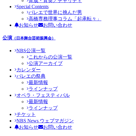
育成・育英／チャリティ
Special Contents
バレエで世界に挑んだ男
高橋専務理事コラム「起承転々」
お知らせ
お問い合わせ
公演
（日本舞台芸術振興会）
NBS公演一覧
これからの公演一覧
公演アーカイブ
カレンダー
バレエの祭典
最新情報
ラインナップ
オペラ・フェスティバル
最新情報
ラインナップ
チケット
NBS News ウェブマガジン
お知らせ
お問い合わせ