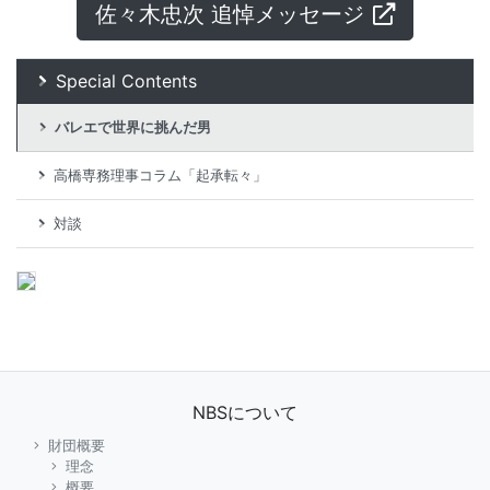
佐々木忠次 追悼メッセージ
Special Contents
バレエで世界に挑んだ男
高橋専務理事コラム「起承転々」
対談
NBSについて
財団概要
理念
概要