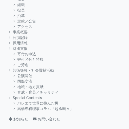
組織
役員
沿革
定款／公告
アクセス
事業概要
公演記録
採用情報
財団支援
寄付お申込
寄付区分と特典
ご芳名
芸術振興・社会貢献活動
公演開催
国際交流
地域・地方貢献
育成・育英／チャリティ
Special Contents
バレエで世界に挑んだ男
高橋専務理事コラム「起承転々」
お知らせ
お問い合わせ