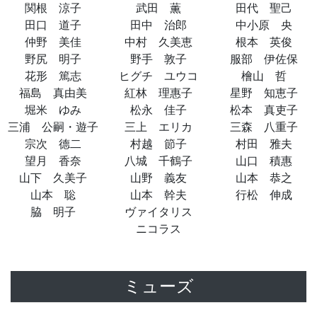
関根 涼子
武田 薫
田代 聖己
田口 道子
田中 治郎
中小原 央
仲野 美佳
中村 久美恵
根本 英俊
野尻 明子
野手 敦子
服部 伊佐保
花形 篤志
ヒグチ ユウコ
檜山 哲
福島 真由美
紅林 理惠子
星野 知恵子
堀米 ゆみ
松永 佳子
松本 真吏子
三浦 公嗣・遊子
三上 エリカ
三森 八重子
宗次 德二
村越 節子
村田 雅夫
望月 香奈
八城 千鶴子
山口 積惠
山下 久美子
山野 義友
山本 恭之
山本 聡
山本 幹夫
行松 伸成
脇 明子
ヴァイタリス
ニコラス
ミューズ