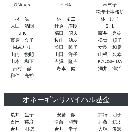
ONmas
Y.HA
林恵子
税理士事務所
林 滋
林 拓二
林 朋子
原田 清朗
針原 寿朗
S.H.
ＦＵＫＩ
福田 昭夫
藤井 秀樹
藤原 久子
牧山 助友
松倉 順子
Mみどり
松田 暁子
女良 和彦
山内 悦朗
山田 洋子
山根 久幸
山本 和正
吉澤 隆吉
K.YOSHIDA
吉村 徹
寄本 健
涌井 洋治
和仁 亮裕
オネーギンリバイバル基金
荒井 生子
安藤 徹
井狩 明子
石田 英彦
伊藤 和芳
井藤 航太
岩井 明徳
岩井 圭子
大塚 俊宏