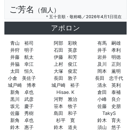
ご芳名
（個人）
＊五十音順・敬称略／2026年4月1日現在
アポロン
青山 裕司
阿部 彩映
有馬 嗣雄
井狩 明子
石田 英彦
井手 孝利
井藤 航太
伊藤 和芳
岩井 明徳
井脇 幸江
上村 俊江
及川 正則
太田 恒久
大塚 俊宏
岡本 薫明
小倉 美佐子
長田 敦子
長田 忠千代
城戸崎 博孝
城戸崎 裕子
清永 英利
新角 卓也
Hisae. K
倉田 泰補
黒川 武彦
河野 雅治
小峰 良介
坂元 慶子
笹本 牧子
佐藤 史朋
佐藤 秀樹
島田 和子
TakyS
新角 卓也
杉平 寛
鈴木 育夫
鈴木 惠子
鈴木 道夫
須山 悠子