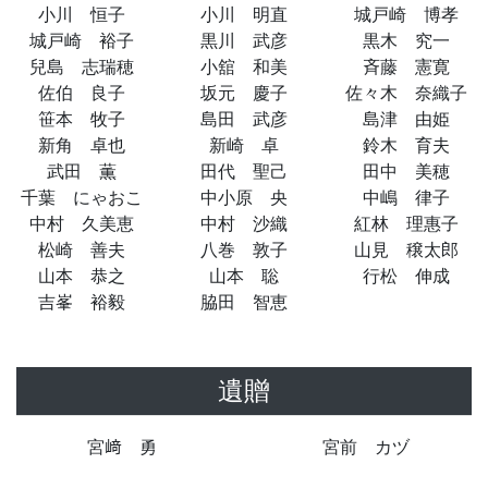
小川 恒子
小川 明直
城戸崎 博孝
城戸崎 裕子
黒川 武彦
黒木 究一
兒島 志瑞穂
小舘 和美
斉藤 憲寛
佐伯 良子
坂元 慶子
佐々木 奈織子
笹本 牧子
島田 武彦
島津 由姫
新角 卓也
新崎 卓
鈴木 育夫
武田 薫
田代 聖己
田中 美穂
千葉 にゃおこ
中小原 央
中嶋 律子
中村 久美恵
中村 沙織
紅林 理惠子
松崎 善夫
八巻 敦子
山見 穣太郎
山本 恭之
山本 聡
行松 伸成
吉峯 裕毅
脇田 智恵
遺贈
宮﨑 勇
宮前 カヅ