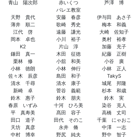
青山 陽次郎
赤いくつ
芦澤 博
バレエ教室
天野 貴代
安藤 春彦
伊与田 あさ子
薄井 順二
歌崎 秀史
梅本 和義
江代 啓
遠藤 謙光
大崎 佐知子
岡本 卓也
小川 裕子
奥村 裕孝
K2
片山 淳
加藤 充子
鎌田 真一
木田 征徳
紀藤 正樹
栗林 修
小舘 和美
小谷 廣
小林 徳朗
小林 伸行
小林 正人
佐々木 辰彦
島田 和子
TakyS
清水 千尋
清水 康子
城尾 邦隆
新崎 卓
菅谷 義範
杉本 和歳
鈴木 惠子
鈴木 朋夫
鈴木 実
春原 いずみ
十河 ひろ美
染谷 克人
平 真寿美
髙田 容子
高橋 丈司
田口 道子
田代 そのこ
千葉 にゃおこ
天坊 真彦
永井 脩
中澤 一志
中村 博幸
野尻 純夫
野中 智子