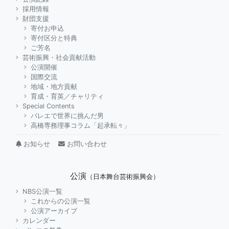
採用情報
財団支援
寄付お申込
寄付区分と特典
ご芳名
芸術振興・社会貢献活動
公演開催
国際交流
地域・地方貢献
育成・育英／チャリティ
Special Contents
バレエで世界に挑んだ男
高橋専務理事コラム「起承転々」
お知らせ
お問い合わせ
公演
（日本舞台芸術振興会）
NBS公演一覧
これからの公演一覧
公演アーカイブ
カレンダー