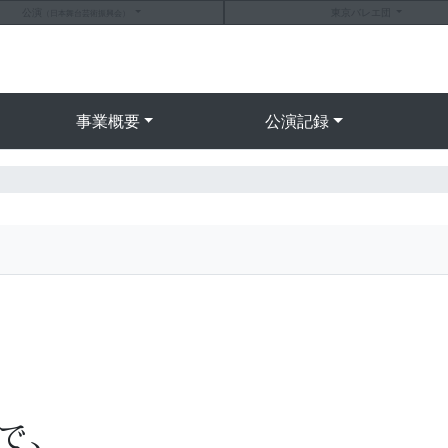
公演
東京バレエ団
（日本舞台芸術振興会）
事業概要
公演記録
で、