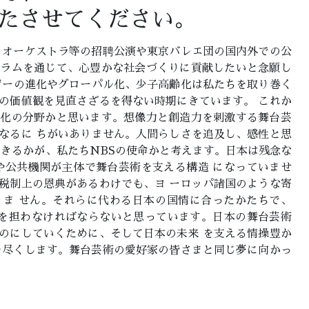
たさせてください。
、オーケストラ等の招聘公演や東京バレエ団の国内外での公
グラムを通じて、心豊かな社会づくりに貢献したいと念願し
ジーの進化やグローパル化、少子高齢化は私たちを取り巻く
の価値観を見直さざるを得ない時期にきています。 これか
文化の分野かと思います。想像力と創造力を刺激する舞台芸
なるに ちがいありません。人間らしさを追及し、感性と思
できるかが、私たちNBSの使命かと考えます。日本は残念な
や公共機関が主体で舞台芸術を支える構造 になっていませ
税制上の恩典があるわけでも、ヨ ーロッパ諸国のような寄
りま せん。それらに代わる日本の国情に合ったかたちで、
割を担わなければならないと思っています。日本の舞台芸術
のにしていくために、そして日本の未来 を支える情操豊か
を尽くします。舞台芸術の愛好家の皆さまと同じ夢に向かっ