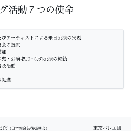
グ活動７つの使命
及びアーティストによる来日公演の実現
機会の提供
増加
拡充・公演増加・海外公演の継続
普及活動
解促進
公演
東京バレエ団
（日本舞台芸術振興会）