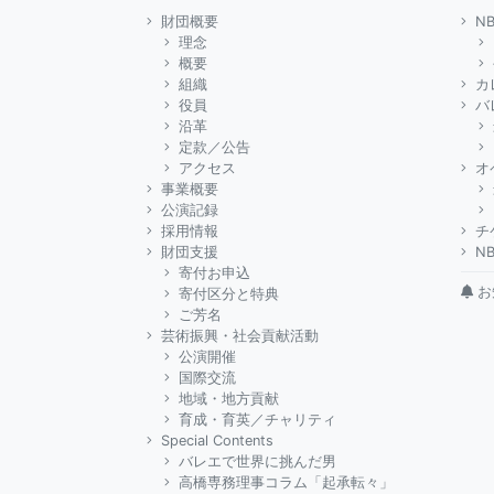
財団概要
N
理念
概要
組織
カ
役員
バ
沿革
定款／公告
アクセス
オ
事業概要
公演記録
採用情報
チ
財団支援
N
寄付お申込
お
寄付区分と特典
ご芳名
芸術振興・社会貢献活動
公演開催
国際交流
地域・地方貢献
育成・育英／チャリティ
Special Contents
バレエで世界に挑んだ男
高橋専務理事コラム「起承転々」