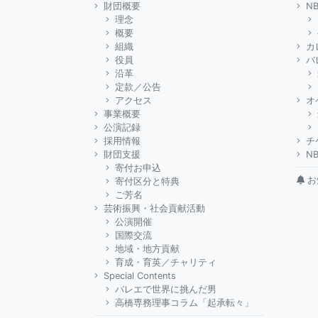
財団概要
N
理念
概要
組織
カ
役員
バ
沿革
定款／公告
アクセス
オ
事業概要
公演記録
採用情報
チ
財団支援
N
寄付お申込
お
寄付区分と特典
ご芳名
芸術振興・社会貢献活動
公演開催
国際交流
地域・地方貢献
育成・育英／チャリティ
Special Contents
バレエで世界に挑んだ男
高橋専務理事コラム「起承転々」