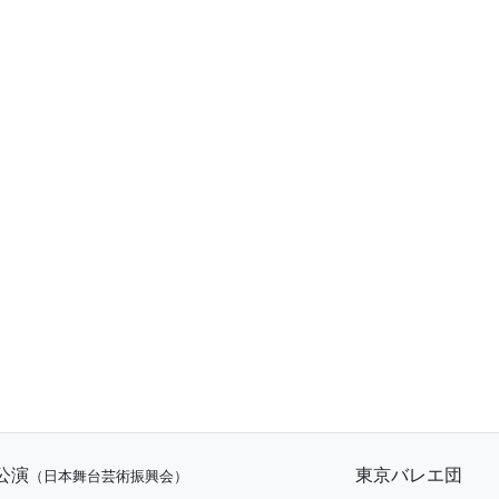
公演
東京バレエ団
（日本舞台芸術振興会）